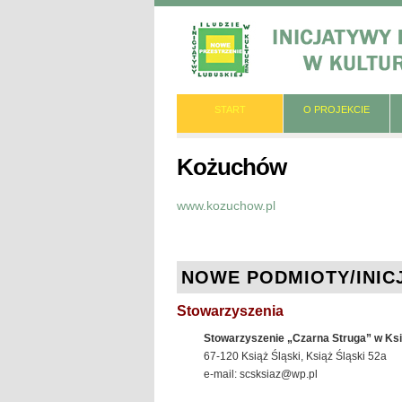
START
O PROJEKCIE
Kożuchów
www.kozuchow.pl
NOWE PODMIOTY/INIC
Stowarzyszenia
Stowarzyszenie „Czarna Struga” w Ksi
67-120 Książ Śląski, Książ Śląski 52a
e-mail: scsksiaz@wp.pl