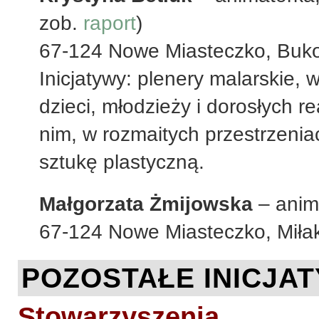
zob.
raport
)
67-124 Nowe Miasteczko, Buk
Inicjatywy: plenery malarskie, 
dzieci, młodzieży i dorosłych 
nim, w rozmaitych przestrzenia
sztukę plastyczną.
Małgorzata Żmijowska
– anim
67-124 Nowe Miasteczko, Miła
POZOSTAŁE INICJA
Stowarzyszenia