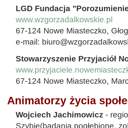
LGD Fundacja "Porozumienie
www.wzgorzadalkowskie.pl
67-124 Nowe Miasteczko, Gło
e-mail: biuro@wzgorzadalkowsk
Stowarzyszenie Przyjaciół N
www.przyjaciele.nowemiastecz
67-124 Nowe Miasteczko, Marc
Animatorzy życia społe
Wojciech Jachimowicz
- regio
Szybie(badania pogłębione, z