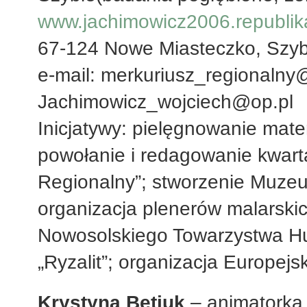
www.jachimowicz2006.republik
67-124 Nowe Miasteczko, Szy
e-mail: merkuriusz_regionalny
Jachimowicz_wojciech@op.pl
Inicjatywy: pielęgnowanie mat
powołanie i redagowanie kwarta
Regionalny”; stworzenie Muze
organizacja plenerów malarskic
Nowosolskiego Towarzystwa H
„Ryzalit”; organizacja Europejs
Krystyna Betiuk
– animatorka,