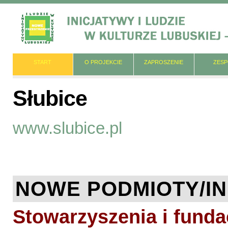
START
O PROJEKCIE
ZAPROSZENIE
ZES
Słubice
www.slubice.pl
NOWE PODMIOTY/I
Stowarzyszenia i funda