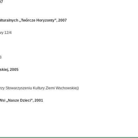
07
ulturalnych „Twórcze Horyzonty”, 2007
wy 12/4
3
kiej, 2005
rzy Stowarzyszeniu Kultury Ziemi Wschowskiej)
si „Nasze Dzieci”, 2001