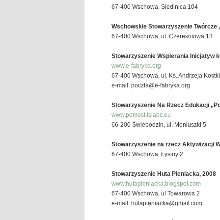
67-400 Wschowa, Siedlnica 104
Wschowskie Stowarzyszenie Twórcze 
67-400 Wschowa, ul. Czereśniowa 13
Stowarzyszenie Wspierania Inicjatyw k
www.e-fabryka.org
67-400 Wschowa, ul. Ks. Andrzeja Kostki
e-mail: poczta@e-fabryka.org
Stowarzyszenie Na Rzecz Edukacji „P
www.pomost.lslabs.eu
66-200 Świebodzin, ul. Moniuszki 5
Stowarzyszenie na rzecz Aktywizacji W
67-400 Wschowa, Łysiny 2
Stowarzyszenie Huta Pieniacka, 2008
www.hutapieniacka.blogspot.com
67-400 Wschowa, ul Towarowa 2
e-mail: hutapieniacka@gmail.com