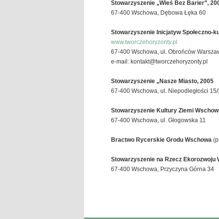
Stowarzyszenie „Wieś Bez Barier”, 20
67-400 Wschowa, Dębowa Łęka 60
Stowarzyszenie Inicjatyw Społeczno-k
www.tworczehoryzonty.pl
67-400 Wschowa, ul. Obrońców Warsza
e-mail: kontakt@tworczehoryzonty.pl
Stowarzyszenie „Nasze Miasto, 2005
67-400 Wschowa, ul. Niepodległości 15/
Stowarzyszenie Kultury Ziemi Wschows
67-400 Wschowa, ul. Głogowska 11
Bractwo Rycerskie Grodu Wschowa
(p
Stowarzyszenie na Rzecz Ekorozwoju W
67-400 Wschowa, Przyczyna Górna 34